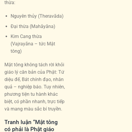
thừa:
Nguyên thủy (Theravāda)
Đại thừa (Mahāyāna)
Kim Cang thừa
(Vajrayāna – tức Mật
tông)
Mật tông không tách rời khỏi
giáo lý căn bản của Phật: Tứ
diệu đế, Bát chính đạo, nhân
quả – nghiệp báo. Tuy nhiên,
phương tiện tu hành khác
biệt, có phần nhanh, trực tiếp
và mang màu sắc bí truyền.
Tranh luận “Mật tông
có phải là Phật giáo