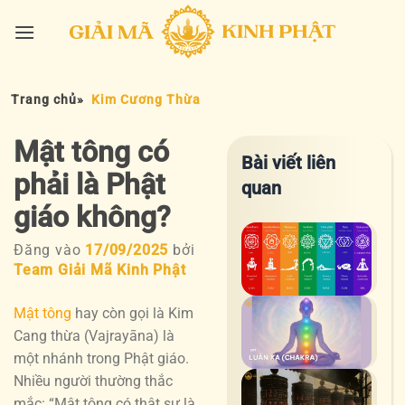
Bỏ
qua
nội
dung
Trang chủ
»
Kim Cương Thừa
Mật tông có
Bài viết liên
phải là Phật
quan
giáo không?
Triệ
Đăng vào
17/09/2025
bởi
chứ
Team Giải Mã Kinh Phật
mở
luâ
Mật tông
hay còn gọi là Kim
Luâ
xa
Cang thừa (Vajrayāna) là
xa
–
một nhánh trong Phật giáo.
–
Khi
Nhiều người thường thắc
Hàn
Giải
năn
mắc: “Mật tông có thật sự là