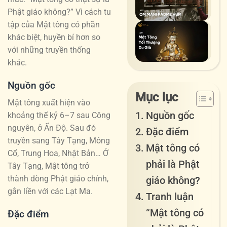
trìn
mã
lượ
Phật giáo không?” Vì cách tu
mở
OM
bắt
tập của Mật tông có phần
ra
MA
đầu
Mật
bán
khác biệt, huyền bí hơn so
PA
chu
Tôn
xe
với những truyền thống
HU
độn
Tối
năn
khác.
–
Thư
lượ
Lục
Du
Nguồn gốc
tro
tự
Già
Mục lục
cơ
đại
Mật tông xuất hiện vào
là
thể
Nguồn gốc
min
khoảng thế kỷ 6–7 sau Công
gì?
châ
nguyên, ở Ấn Độ. Sau đó
Đặc điểm
ngô
truyền sang Tây Tạng, Mông
Mật tông có
Cổ, Trung Hoa, Nhật Bản… Ở
phải là Phật
Tây Tạng, Mật tông trở
thành dòng Phật giáo chính,
giáo không?
gắn liền với các Lạt Ma.
Tranh luận
“Mật tông có
Đặc điểm