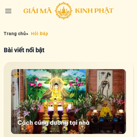
Bỏ
qua
nội
dung
Trang chủ
»
Hỏi Đáp
Bài viết nổi bật