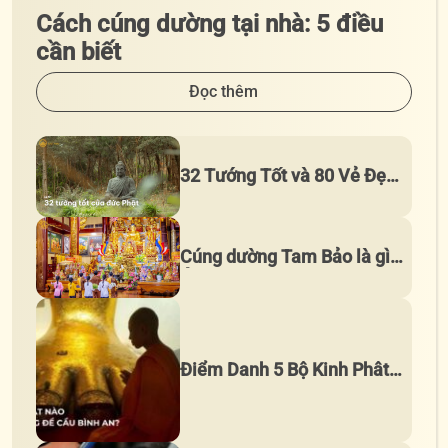
Cách cúng dường tại nhà: 5 điều
cần biết
Đọc thêm
32 Tướng Tốt và 80 Vẻ Đẹp
Phụ của Đức Phật
Cúng dường Tam Bảo là gì?
Ý nghĩa và công đức thù
thắng
Điểm Danh 5 Bộ Kinh Phât
Tụng Để Cầu Bình An