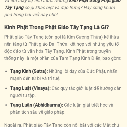
và tìm thấy sự tỉnh thức. Nhưng
kinh Phật trong Phật giáo
Tây Tạng
có gì khác biệt và đặc trưng? Hãy cùng khám
phá trong bài viết này nhé!
Kinh Phật Trong Phật Giáo Tây Tạng Là Gì?
Phật giáo Tây Tạng (còn gọi là Kim Cương Thừa) kế thừa
nền tảng từ Phật giáo Đại Thừa, kết hợp với những yếu tố
độc đáo từ văn hóa Tây Tạng. Kinh Phật trong truyền
thống này là một phần của Tam Tạng Kinh Điển, bao gồm:
Tạng Kinh (Sutra):
Những lời dạy của Đức Phật, nhấn
mạnh đến từ bi và trí tuệ.
Tạng Luật (Vinaya):
Các quy tắc giới luật để hướng dẫn
người tu tập.
Tạng Luận (Abhidharma):
Các luận giải triết học và
phân tích sâu về giáo pháp.
Ngoài ra, Phật giáo Tây Tạng còn nổi bật với các Mật chú