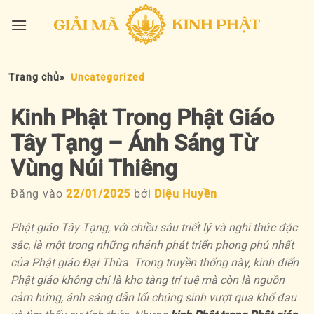
Bỏ
qua
nội
dung
Trang chủ
»
Uncategorized
Kinh Phật Trong Phật Giáo
Tây Tạng – Ánh Sáng Từ
Vùng Núi Thiêng
Đăng vào
22/01/2025
bởi
Diệu Huyền
Phật giáo Tây Tạng, với chiều sâu triết lý và nghi thức đặc
sắc, là một trong những nhánh phát triển phong phú nhất
của Phật giáo Đại Thừa. Trong truyền thống này,
kinh điển
Phật giáo
không chỉ là kho tàng trí tuệ mà còn là nguồn
cảm hứng, ánh sáng dẫn lối chúng sinh vượt qua khổ đau