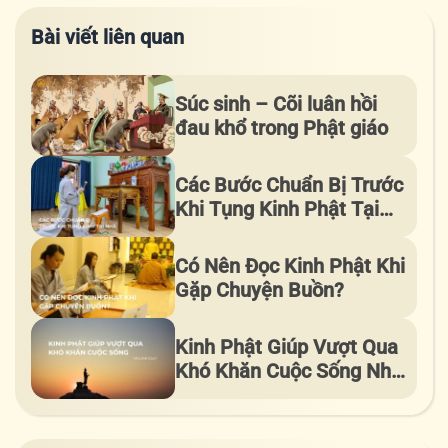
Bài viết liên quan
Súc sinh – Cõi luân hồi
đau khổ trong Phật giáo
Các Bước Chuẩn Bị Trước
Khi Tụng Kinh Phật Tại
Nhà
Có Nên Đọc Kinh Phật Khi
Gặp Chuyện Buồn?
Kinh Phật Giúp Vượt Qua
Khó Khăn Cuộc Sống Như
Thế Nào?