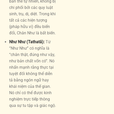
bản thể tự nhiên, không bị
chi phối bởi các quy luật
sinh, trụ, dị, diệt. Trong khi
tất cả các hiện tượng
(pháp hữu vi) đều biến
đổi, Chân Như là bất biến.
Như Như (Tathatā):
Từ
“Như Như” có nghĩa là
“chân thật, đúng như vậy,
như bản chất vốn có”. Nó
nhấn mạnh rằng thực tại
tuyệt đối không thể diễn
tả bằng ngôn ngữ hay
khái niệm của thế gian.
Nó chỉ có thể được kinh
nghiệm trực tiếp thông
qua sự tu tập và giác ngộ.