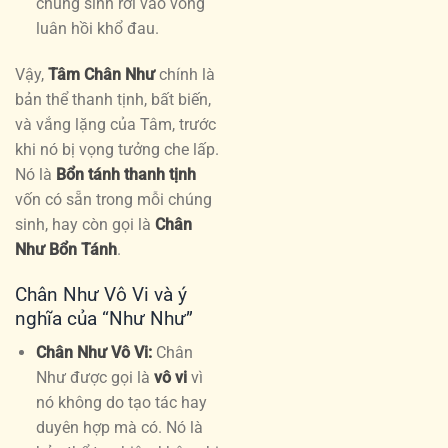
chúng sinh rơi vào vòng
luân hồi khổ đau.
Vậy,
Tâm Chân Như
chính là
bản thể thanh tịnh, bất biến,
và vắng lặng của Tâm, trước
khi nó bị vọng tưởng che lấp.
Nó là
Bổn tánh thanh tịnh
vốn có sẵn trong mỗi chúng
sinh, hay còn gọi là
Chân
Như Bổn Tánh
.
Chân Như Vô Vi và ý
nghĩa của “Như Như”
Chân Như Vô Vi:
Chân
Như được gọi là
vô vi
vì
nó không do tạo tác hay
duyên hợp mà có. Nó là