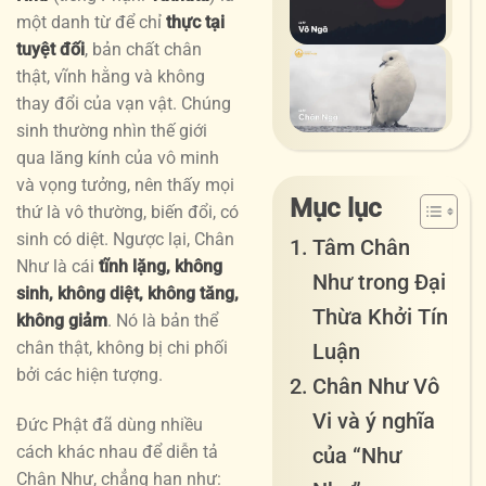
giác
Ngã
và
một danh từ để chỉ
thực tại
về
–
hạn
tuyệt đối
, bản chất chân
sự
Tuệ
phú
Châ
thật, vĩnh hằng và không
biế
giác
hơn
Ngã
thay đổi của vạn vật. Chúng
đổi
giải
–
sinh thường nhìn thế giới
của
tho
Hàn
vạn
qua lăng kính của vô minh
khổ
trìn
phá
và vọng tưởng, nên thấy mọi
đau
nhậ
Mục lục
thứ là vô thường, biến đổi, có
thứ
sinh có diệt. Ngược lại, Chân
Tâm Chân
bản
Như là cái
tĩnh lặng, không
Như trong Đại
thể
sinh, không diệt, không tăng,
Thừa Khởi Tín
không giảm
. Nó là bản thể
chân thật, không bị chi phối
Luận
bởi các hiện tượng.
Chân Như Vô
Vi và ý nghĩa
Đức Phật đã dùng nhiều
cách khác nhau để diễn tả
của “Như
Chân Như, chẳng hạn như: