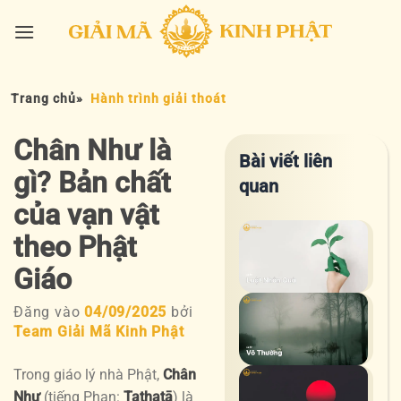
Bỏ
qua
nội
dung
Trang chủ
»
Hành trình giải thoát
Chân Như là
Bài viết liên
gì? Bản chất
quan
của vạn vật
theo Phật
Luậ
nhâ
Giáo
quả
Hiể
Đăng vào
04/09/2025
bởi
Vô
để
Team Giải Mã Kinh Phật
Thư
sốn
–
an
Trong giáo lý nhà Phật,
Chân
Tuệ
Vô
yên
Như
(tiếng Phạn:
Tathatā
) là