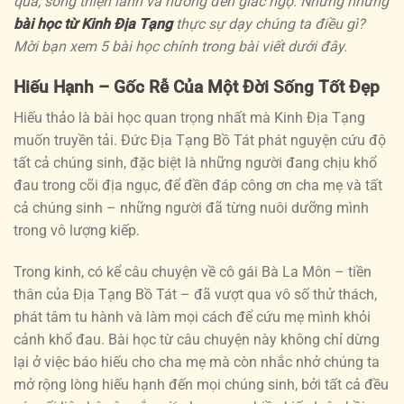
quả, sống thiện lành và hướng đến giác ngộ. Nhưng những
bài học từ Kinh Địa Tạng
thực sự dạy chúng ta điều gì?
Mời bạn xem 5 bài học chính trong bài viết dưới đây.
Hiếu Hạnh – Gốc Rễ Của Một Đời Sống Tốt Đẹp
Hiếu thảo là bài học quan trọng nhất mà Kinh Địa Tạng
muốn truyền tải. Đức Địa Tạng Bồ Tát phát nguyện cứu độ
tất cả chúng sinh, đặc biệt là những người đang chịu khổ
đau trong cõi địa ngục, để đền đáp công ơn cha mẹ và tất
cả chúng sinh – những người đã từng nuôi dưỡng mình
trong vô lượng kiếp.
Trong kinh, có kể câu chuyện về cô gái Bà La Môn – tiền
thân của Địa Tạng Bồ Tát – đã vượt qua vô số thử thách,
phát tâm tu hành và làm mọi cách để cứu mẹ mình khỏi
cảnh khổ đau. Bài học từ câu chuyện này không chỉ dừng
lại ở việc báo hiếu cho cha mẹ mà còn nhắc nhở chúng ta
mở rộng lòng hiếu hạnh đến mọi chúng sinh, bởi tất cả đều