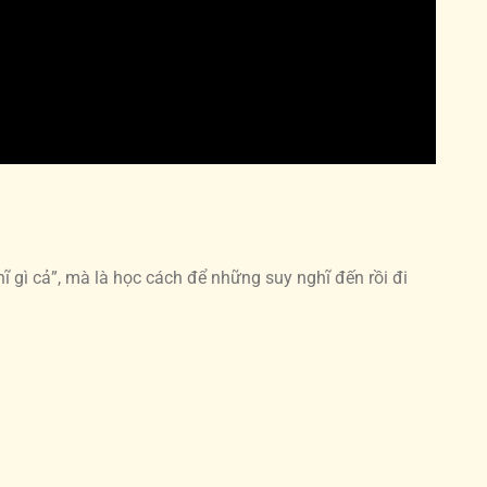
ĩ gì cả”, mà là học cách để những suy nghĩ đến rồi đi