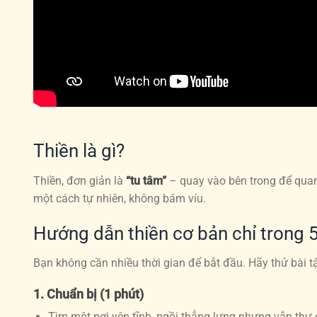
Thiền là gì?
Thiền, đơn giản là
“tu tâm”
– quay vào bên trong để quan 
một cách tự nhiên, không bám víu.
Hướng dẫn thiền cơ bản chỉ trong 
Bạn không cần nhiều thời gian để bắt đầu. Hãy thử bài t
1. Chuẩn bị (1 phút)
Tìm một nơi yên tĩnh, ngồi thẳng lưng nhưng vẫn thư 