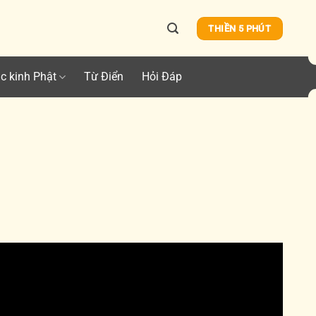
THIỀN 5 PHÚT
c kinh Phật
Từ Điển
Hỏi Đáp