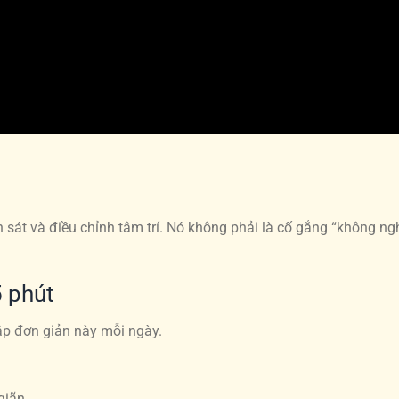
sát và điều chỉnh tâm trí. Nó không phải là cố gắng “không ngh
5 phút
ập đơn giản này mỗi ngày.
giãn.